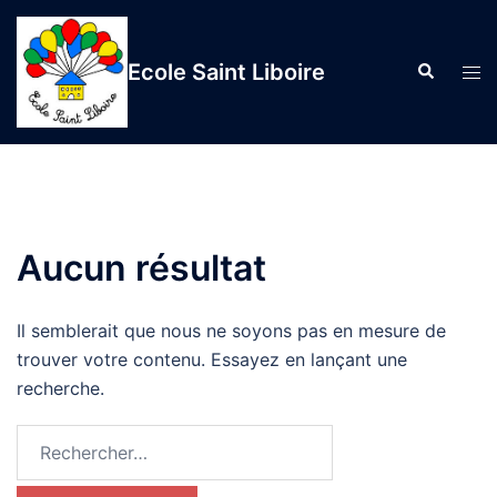
Aller
au
Ecole Saint Liboire
Recherche
contenu
Ouvr
le
men
Aucun résultat
Il semblerait que nous ne soyons pas en mesure de
trouver votre contenu. Essayez en lançant une
recherche.
Rechercher :