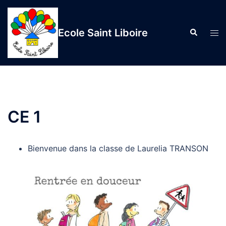
Aller
au
Ecole Saint Liboire
Recherche
contenu
Ouvr
le
men
CE 1
Bienvenue dans la classe de Laurelia TRANSON